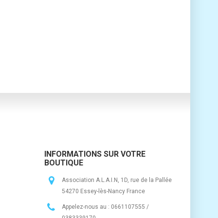
INFORMATIONS SUR VOTRE
BOUTIQUE
Association A.L.A.I.N, 1D, rue de la Pallée
54270 Essey-lès-Nancy France
Appelez-nous au :
0661107555 /
0383339170