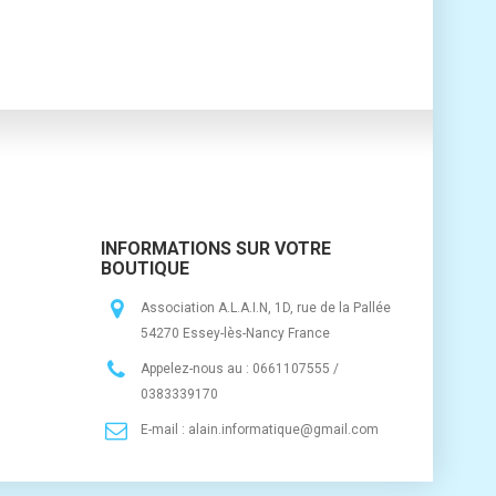
INFORMATIONS SUR VOTRE
BOUTIQUE
Association A.L.A.I.N, 1D, rue de la Pallée
54270 Essey-lès-Nancy France
Appelez-nous au :
0661107555 /
0383339170
E-mail :
alain.informatique@gmail.com